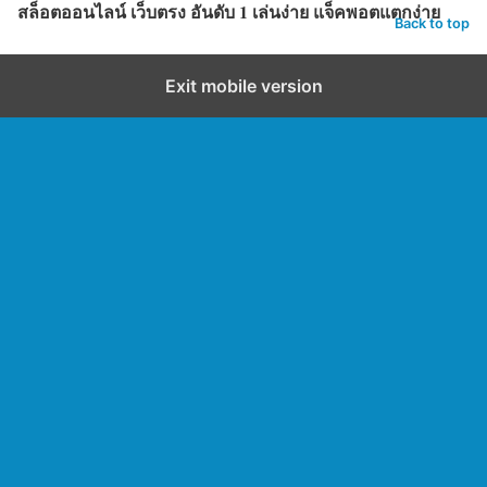
สล็อตออนไลน์ เว็บตรง อันดับ 1 เล่นง่าย แจ็คพอตแตกง่าย
Back to top
Exit mobile version